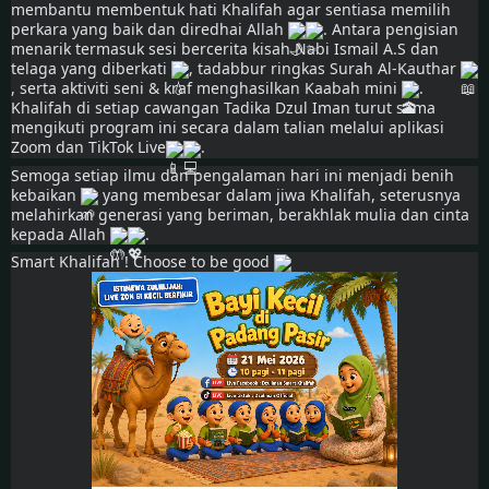
membantu membentuk hati Khalifah agar sentiasa memilih 
perkara yang baik dan diredhai Allah 
. Antara pengisian 
menarik termasuk sesi bercerita kisah Nabi Ismail A.S dan 
telaga yang diberkati 
, tadabbur ringkas Surah Al-Kauthar 
, serta aktiviti seni & kraf menghasilkan Kaabah mini 
. 
Khalifah di setiap cawangan Tadika Dzul Iman turut sama 
mengikuti program ini secara dalam talian melalui aplikasi 
Zoom dan TikTok Live
.
Semoga setiap ilmu dan pengalaman hari ini menjadi benih 
kebaikan 
 yang membesar dalam jiwa Khalifah, seterusnya 
melahirkan generasi yang beriman, berakhlak mulia dan cinta 
kepada Allah 
.
Smart Khalifah ! Choose to be good 